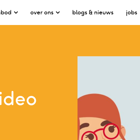
nbod
over ons
blogs & nieuws
jobs
video