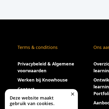
Terms & conditions
Ons aa
Privacybeleid & Algemene
Overzi
voorwaarden
learni
Werken bij Knowhouse
Ontwik
learni
Contact
×
Portfol
Deze website maakt
Aanbod
gebruik van cookies.