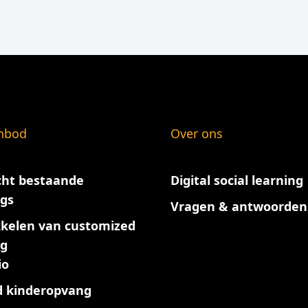
nbod
Over ons
cht bestaande
Digital social learning
ngs
Vragen & antwoorden
kelen van customized
ng
io
 kinderopvang