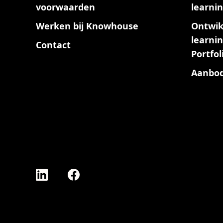
voorwaarden
learni
Werken bij Knowhouse
Ontwik
learni
Contact
Portfol
Aanbod