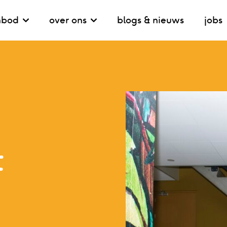
nbod
over ons
blogs & nieuws
jobs
t