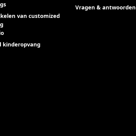
ngs
Vragen & antwoorden
kelen van customized
ng
io
 kinderopvang