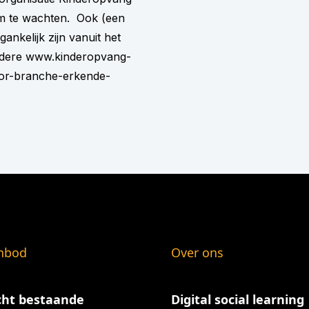
um te wachten. Ook (een
nkelijk zijn vanuit het
ndere
www.kinderopvang-
or-branche-erkende-
nbod
Over ons
cht bestaande
Digital social learning