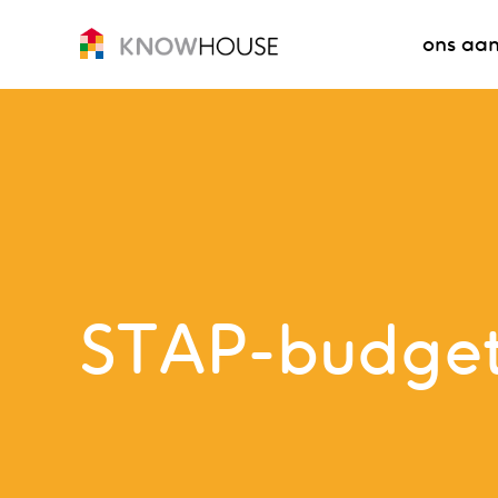
ons aa
STAP-budge