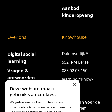
Aanbod
kinderopvang
Over ons
Knowhouse
Dalemsedijk 5
Digital social
learning
5521RM Eersel
Vragen &
085 02 03 150
antwoorden
learning@know-
×
house.nl
Deze website maakt
gebruik van cookies.
Schrijf je in voor de
We gebruiken cookies om inhoud en
advertenties te personaliseren en om ons
nieuwsbrief
verkeer te analyseren. We delen ook